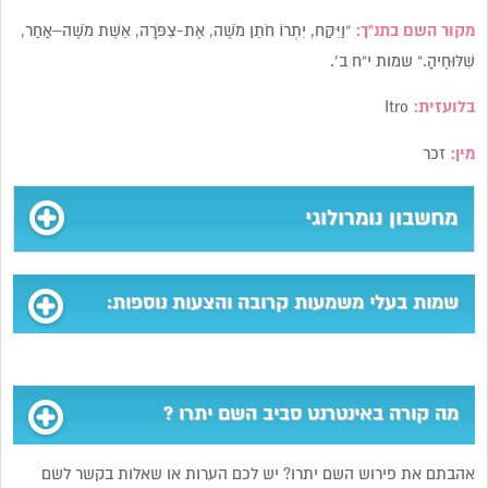
מקור השם בתנ”ך:
“וַיִּקַּח, יִתְרוֹ חֹתֵן מֹשֶׁה, אֶת-צִפֹּרָה, אֵשֶׁת מֹשֶׁה–אַחַר,
שִׁלּוּחֶיהָ.” שמות י”ח ב’.
בלועזית:
Itro
מין:
זכר
מחשבון נומרולוגי
שמות בעלי משמעות קרובה והצעות נוספות:
מה קורה באינטרנט סביב השם יתרו ?
אהבתם את פירוש השם יתרו? יש לכם הערות או שאלות בקשר לשם