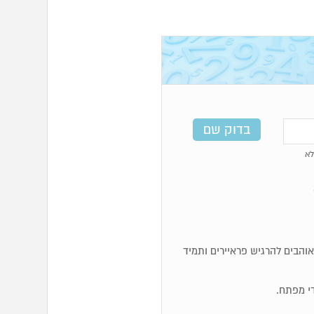
א
א אוהבים להרגיש פראיירים ותמיד