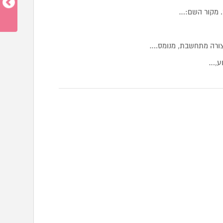
 מקור השם:…
צורה מתחשבת, מנומס.…
וע,…