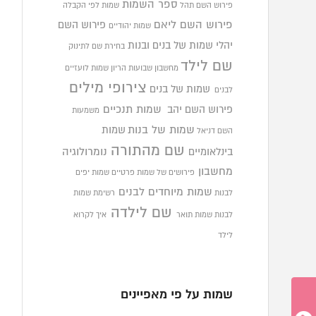
ספר השמות
פירוש השם תהל
שמות לפי הקבלה
פירוש השם ליאם
פירוש השם
שמות יהודיים
יהלי
שמות של בנים ובנות
בחירת שם לתינוק
שם לילד
מחשבון שבועות הריון
שמות לועזיים
צירופי מילים
שמות של בנים
לבנים
פירוש השם יהב
שמות תנכיים
משמעות
שמות של בנות
שמות
השם דניאל
שם מהתורה
בינלאומיים
נומרולוגיה
מחשבון
פירושים של שמות פרטיים
שמות יפים
שמות מיוחדים לבנים
לבנות
רשימת שמות
שם לילדה
לבנות
שמות תואר
איך לקרוא
לילד
שמות על פי מאפיינים