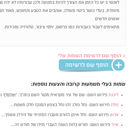
לאנשי 5 יש כל הזמן את הצורך להיות בתנועה ולכן עבודותיו לא יהיו
מיוחדת, בעלי כושר ביטוי מעולה, אוהבים את הטבע והחופש, מאוד חבר
אנשים חדשים
מתאימים לעבוד בעבודות כמו פרסום, יחסי ציבור, טלוויזיה ומכירות.
+ הוסף שם לרשימת השמות שלי
שמות בעלי משמעות קרובה והצעות נוספות:
ליבנת
פירוש השם: שם של עיר מקראית מקור השם בתנ"ך: "וְאַלַמֶּלֶךְ וְע
פולג
פירוש השם: נחל פולג זהו נחל בצפון המנקז חלק משטח…
ארנון
פירוש השם: נחל איתן הזורם מעברו המזרחי של הירדן ונשפך…
אייר
פירוש השם: חודש בלוח השנה העברי מזלו של חודש זה…