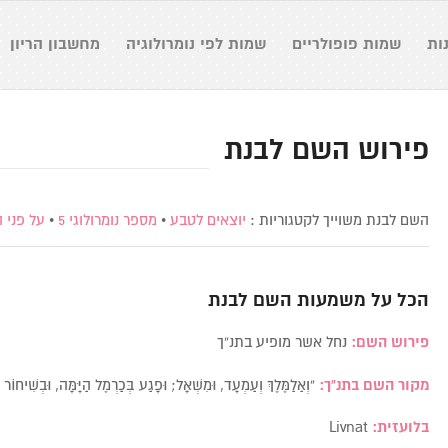
ות
שמות פופולריים
שמות לפי נומרולוגיה
מחשבון הריון
פירוש השם לבנת
השם לבנת משוייך לקטגוריות :
יוצאים לטבע
•
מספר נומרולוגי 5
•
על פני 
הכל על משמעות השם
לבנת
פירוש השם:
נחל אשר מופיע בתנ”ך
מקור השם בתנ”ך:
“וְאַלַמֶּלֶךְ וְעַמְעָד, וּמִשְׁאָל; וּפָגַע בְּכַרְמֶל הַיָּמָּה, וּבְשִׁ
בלועזית:
Livnat