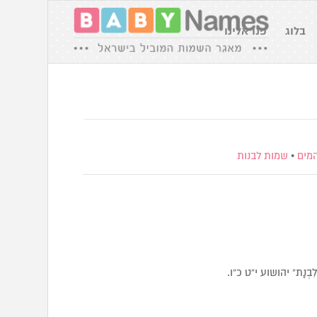
בלוג
פנו אלינו
המים
•
שמות לבנות
יחוֹר לִבְנָת” יהושוע י”ט כ”ו.