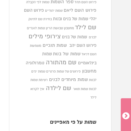
ספר השמות
פירוש השם תהל
שמות לפי הקבלה
פירוש השם ליאם
פירוש השם
שמות יהודיים
יהלי
שמות של בנים ובנות
בחירת שם לתינוק
שם לילד
מחשבון שבועות הריון
שמות לועזיים
צירופי מילים
שמות של בנים
לבנים
פירוש השם יהב
שמות תנכיים
משמעות
שמות של בנות
שמות
השם דניאל
שם מהתורה
בינלאומיים
נומרולוגיה
מחשבון
פירושים של שמות פרטיים
שמות יפים
שמות מיוחדים לבנים
לבנות
רשימת שמות
שם לילדה
לבנות
שמות תואר
איך לקרוא
לילד
שמות על פי מאפיינים