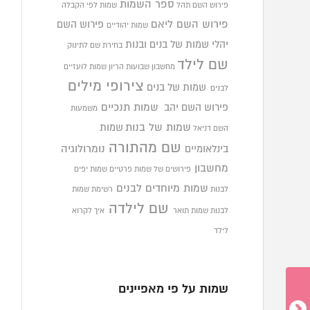
ספר השמות
פירוש השם תהל
שמות לפי הקבלה
פירוש השם ליאם
פירוש השם
שמות יהודיים
יהלי
שמות של בנים ובנות
בחירת שם לתינוק
שם לילד
מחשבון שבועות הריון
שמות לועזיים
צירופי מילים
שמות של בנים
לבנים
פירוש השם יהב
שמות תנכיים
משמעות
שמות של בנות
שמות
השם דניאל
שם מהתורה
בינלאומיים
נומרולוגיה
מחשבון
פירושים של שמות פרטיים
שמות יפים
שמות מיוחדים לבנים
לבנות
רשימת שמות
שם לילדה
לבנות
שמות תואר
איך לקרוא
לילד
שמות על פי מאפיינים