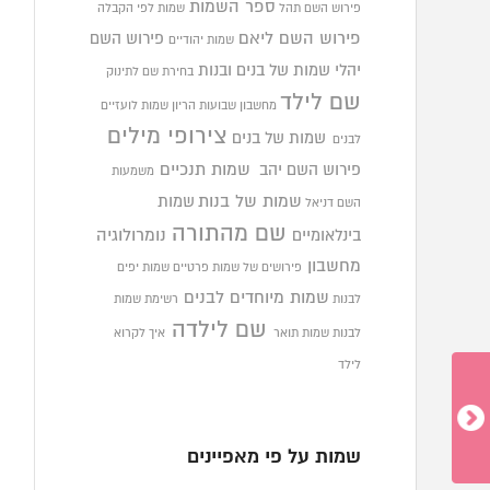
ספר השמות
פירוש השם תהל
שמות לפי הקבלה
פירוש השם ליאם
פירוש השם
שמות יהודיים
יהלי
שמות של בנים ובנות
בחירת שם לתינוק
שם לילד
מחשבון שבועות הריון
שמות לועזיים
צירופי מילים
שמות של בנים
לבנים
פירוש השם יהב
שמות תנכיים
משמעות
שמות של בנות
שמות
השם דניאל
שם מהתורה
בינלאומיים
נומרולוגיה
מחשבון
פירושים של שמות פרטיים
שמות יפים
שמות מיוחדים לבנים
לבנות
רשימת שמות
שם לילדה
לבנות
שמות תואר
איך לקרוא
לילד
שמות על פי מאפיינים