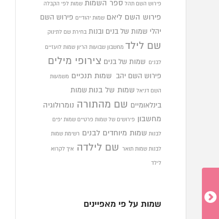
ספר השמות
פירוש השם תהל
שמות לפי הקבלה
פירוש השם ליאם
פירוש השם
שמות יהודיים
יהלי
שמות של בנים ובנות
בחירת שם לתינוק
שם לילד
מחשבון שבועות הריון
שמות לועזיים
צירופי מילים
שמות של בנים
לבנים
פירוש השם יהב
שמות תנכיים
משמעות
שמות של בנות
שמות
השם דניאל
שם מהתורה
בינלאומיים
נומרולוגיה
מחשבון
פירושים של שמות פרטיים
שמות יפים
שמות מיוחדים לבנים
לבנות
רשימת שמות
שם לילדה
לבנות
שמות תואר
איך לקרוא
לילד
שמות על פי מאפיינים