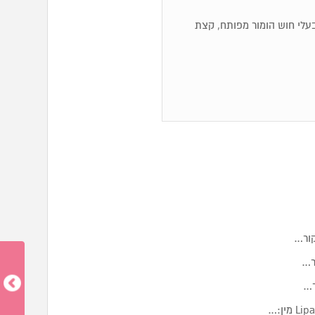
ם, בעלי חוש הומור מפותח, קצת
קור…
ר…
ר…