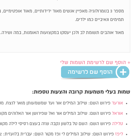
מספר 3 בנומרולוגיה מאפיין אנשים מאוד ידידותיים, מאוד אופטימיי
תמימים ונאיביים כמו ילדים.
מאוד אוהבים תשומת לב ולכן יעסקו במקצועות האומנות, במה ושירה.
+ הוסף שם לרשימת השמות שלי
שמות בעלי משמעות קרובה והצעות נוספות:
אורעד
פירוש השם: שילוב המילים אור ועד שמשמעותן מואר לנצח. מ
אוראל
פירוש השם: שילוב המילים אור ואל שפירושן אור האלוהים מקו
טלילה
פירוש השם: השם טל בלשון נקבה שזה בעצם רסיסי לילה מקו
ליפז
פירוש השם: שילוב המילים לי ופז מקור השם: עברית בלועזית: Lipaz מין:…