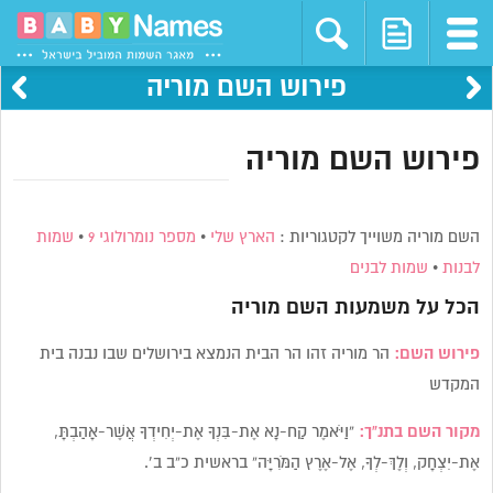
פירוש השם מוריה
פירוש השם מוריה
השם מוריה משוייך לקטגוריות :
הארץ שלי
•
מספר נומרולוגי 9
•
שמות
לבנות
•
שמות לבנים
הכל על משמעות השם
מוריה
פירוש השם:
הר מוריה זהו הר הבית הנמצא בירושלים שבו נבנה בית
המקדש
מקור השם בתנ”ך:
“וַיֹּאמֶר קַח-נָא אֶת-בִּנְךָ אֶת-יְחִידְךָ אֲשֶׁר-אָהַבְתָּ,
אֶת-יִצְחָק, וְלֶךְ-לְךָ, אֶל-אֶרֶץ הַמֹּרִיָּה” בראשית כ”ב ב’.