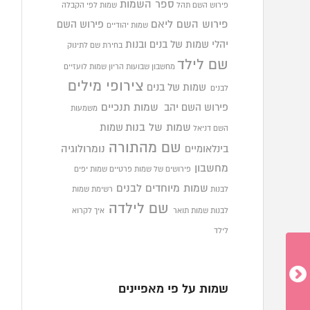
ספר השמות
פירוש השם תהל
שמות לפי הקבלה
פירוש השם ליאם
פירוש השם
שמות יהודיים
יהלי
שמות של בנים ובנות
בחירת שם לתינוק
שם לילד
מחשבון שבועות הריון
שמות לועזיים
צירופי מילים
שמות של בנים
לבנים
פירוש השם יהב
שמות תנכיים
משמעות
שמות של בנות
שמות
השם דניאל
שם מהתורה
בינלאומיים
נומרולוגיה
מחשבון
פירושים של שמות פרטיים
שמות יפים
שמות מיוחדים לבנים
לבנות
רשימת שמות
שם לילדה
לבנות
שמות תואר
איך לקרוא
לילד
שמות על פי מאפיינים