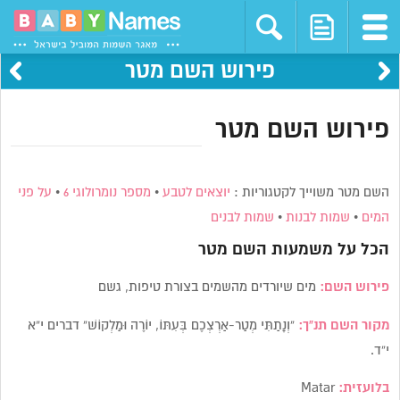
פירוש השם מטר
פירוש השם מטר
השם מטר משוייך לקטגוריות :
יוצאים לטבע
•
מספר נומרולוגי 6
•
על פני
המים
•
שמות לבנות
•
שמות לבנים
הכל על משמעות השם
מטר
פירוש השם:
מים שיורדים מהשמים בצורת טיפות, גשם
מקור השם תנ”ך:
“וְנָתַתִּי מְטַר-אַרְצְכֶם בְּעִתּוֹ, יוֹרֶה וּמַלְקוֹשׁ” דברים י”א
י”ד.
בלועזית:
Matar