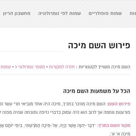
ות
שמות פופולריים
שמות לפי נומרולוגיה
מחשבון הריון
פירוש השם מיכה
השם מיכה משוייך לקטגוריות :
חזרה למקורות
•
מספר נומרולוגי 3
•
שמות 
הכל על משמעות השם
מיכה
פירוש השם:
השם מיכה מוזכר בתנ”ך, מיכה היה אחד מנביאי תרי עשר נק
פורענות ונחמה אך לרוב הוא היה עסוק בדברי נזיפה ותוכחה שהיה מפנה ל
מקור השם בתנ”ך:
“דְּבַר-יְהוָה אֲשֶׁר הָיָה, אֶל-מִיכָה הַמֹּרַשְׁתִּי, בִּימֵי יוֹתָם אָחָ
מיכה א’ א’.