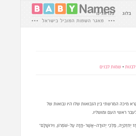
בלוג
פנו אלינו
לבנות
•
שמות לבנים
רא מיכה המרשתי בין הנבואות שלו היו נבואות של
עבר ראשי העם ומושליו.
ז יְחִזְקִיָּה, מַלְכֵי יְהוּדָה–אֲשֶׁר-חָזָה עַל-שֹׁמְרוֹן, וִירוּשָׁלִָם”