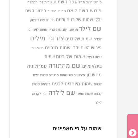
ספר השמות
פירוש השם תהל
שמות לפי הקבלה
פירוש השם ליאם
פירוש השם
שמות יהודיים
יהלי
שמות של בנים ובנות
בחירת שם לתינוק
שם לילד
מחשבון שבועות הריון
שמות לועזיים
צירופי מילים
שמות של בנים
לבנים
פירוש השם יהב
שמות תנכיים
משמעות
שמות של בנות
שמות
השם דניאל
שם מהתורה
בינלאומיים
נומרולוגיה
מחשבון
פירושים של שמות פרטיים
שמות יפים
שמות מיוחדים לבנים
לבנות
רשימת שמות
שם לילדה
לבנות
שמות תואר
איך לקרוא
לילד
שמות על פי מאפיינים