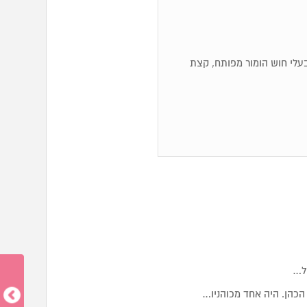
ם, בעלי חוש הומור מפותח, קצת
ול…
הכהן. היה אחד מכוהניו…