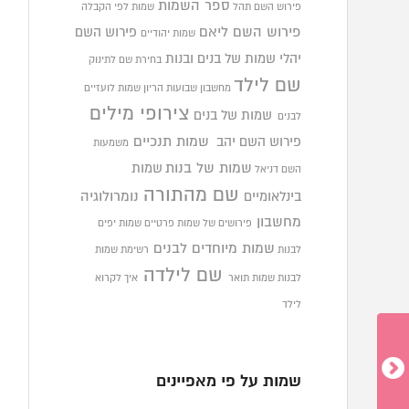
ספר השמות
פירוש השם תהל
שמות לפי הקבלה
פירוש השם ליאם
פירוש השם
שמות יהודיים
יהלי
שמות של בנים ובנות
בחירת שם לתינוק
שם לילד
מחשבון שבועות הריון
שמות לועזיים
צירופי מילים
שמות של בנים
לבנים
פירוש השם יהב
שמות תנכיים
משמעות
שמות של בנות
שמות
השם דניאל
שם מהתורה
בינלאומיים
נומרולוגיה
מחשבון
פירושים של שמות פרטיים
שמות יפים
שמות מיוחדים לבנים
לבנות
רשימת שמות
שם לילדה
לבנות
שמות תואר
איך לקרוא
לילד
שמות על פי מאפיינים