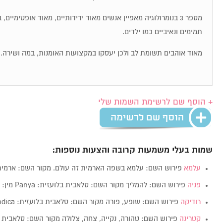
מספר 3 בנומרולוגיה מאפיין אנשים מאוד ידידותיים, מאוד אופטימיי
תמימים ונאיביים כמו ילדים.
מאוד אוהבים תשומת לב ולכן יעסקו במקצועות האומנות, במה ושירה.
+ הוסף שם לרשימת השמות שלי
שמות בעלי משמעות קרובה והצעות נוספות:
עלמא
פירוש השם: עלמא בשפה הארמית זה עולם. מקור השם: ארמית בלוע
פניה
פירוש השם: להמליך מקור השם: סלאבית בלועזית: Panya מין: נקבה…
רודיקה
פירוש השם: שופע, פורה מקור השם: סלאבית בלועזית: Rodica מין: נקבה…
קטרינה
פירוש השם: טהורה, נקייה, צחה, צלולה מקור השם: סלאבית 