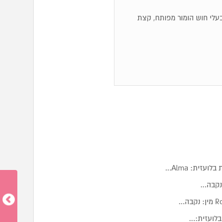
ם, בעלי חוש הומור מפותח, קצת
זית: Alma…
בלועזית:…