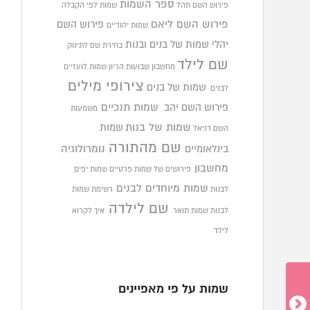
ספר השמות
פירוש השם תהל
שמות לפי הקבלה
פירוש השם ליאם
פירוש השם
שמות יהודיים
יהלי
שמות של בנים ובנות
בחירת שם לתינוק
שם לילד
מחשבון שבועות הריון
שמות לועזיים
צירופי מילים
שמות של בנים
לבנים
פירוש השם יהב
שמות תנכיים
משמעות
שמות של בנות
שמות
השם דניאל
שם מהתורה
בינלאומיים
נומרולוגיה
מחשבון
פירושים של שמות פרטיים
שמות יפים
שמות מיוחדים לבנים
לבנות
רשימת שמות
שם לילדה
לבנות
שמות תואר
איך לקרוא
לילד
שמות על פי מאפיינים