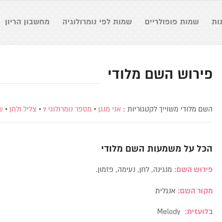
ות
שמות פופולריים
שמות לפי נומרולוגיה
מחשבון הריון
פירוש השם מלודי
השם מלודי משוייך לקטגוריות :
אני מנגן
•
מספר נומרולוגי 9
•
צליל ולחן
•
ש
הכל על משמעות השם
מלודי
פירוש השם:
מנגינה, לחן, נעימה, פזמון.
מקור השם:
אנגלית
בלועזית:
Melody