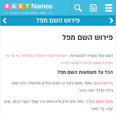
פירוש השם מפל
פירוש השם מפל
השם מפל משוייך לקטגוריות :
יוצאים לטבע
•
מספר נומרולוגי 6
•
על פני
המים
•
שמות לבנות
•
שמות לבנים
הכל על משמעות השם
מפל
פירוש השם:
אשד, מקום בנהר בו המים נופלים מלמעלה כלפי מטה
בגלל הבדלי גובה בנהר.
מקור השם בתנ”ך:
ספר איוב פרק מ”א פסוק ט”ו “מַפְּלֵי בְשָׂרוֹ דָבֵקוּ; יָצוּק
עָלָיו, בַּל-יִמּוֹט”