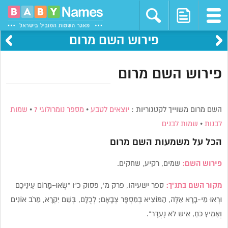
פירוש השם מרום
פירוש השם מרום
השם מרום משוייך לקטגוריות :
יוצאים לטבע
•
מספר נומרולוגי 7
•
שמות
לבנות
•
שמות לבנים
הכל על משמעות השם
מרום
פירוש השם:
שמים, רקיע, שחקים.
מקור השם בתנ”ך:
ספר ישעיהו, פרק מ’, פסוק כ”ו “שְׂאוּ-מָרוֹם עֵינֵיכֶם
וּרְאוּ מִי-בָרָא אֵלֶּה, הַמּוֹצִיא בְמִסְפָּר צְבָאָם; לְכֻלָּם, בְּשֵׁם יִקְרָא, מֵרֹב אוֹנִים
וְאַמִּיץ כֹּחַ, אִישׁ לֹא נֶעְדָּר”.