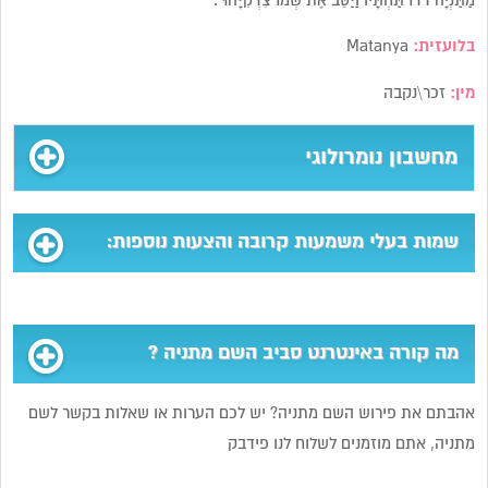
מַתַּנְיָה דֹדוֹ תַּחְתָּיו וַיַּסֵּב אֶת שְׁמוֹ צִדְקִיָּהוּ”.
בלועזית:
Matanya
מין:
זכר\נקבה
מחשבון נומרולוגי
שמות בעלי משמעות קרובה והצעות נוספות:
מה קורה באינטרנט סביב השם מתניה ?
אהבתם את פירוש השם מתניה? יש לכם הערות או שאלות בקשר לשם
מתניה, אתם מוזמנים לשלוח לנו פידבק