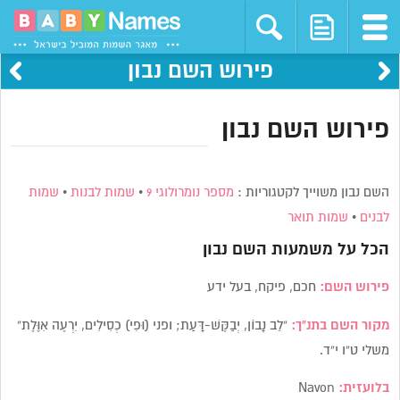
פירוש השם נבון
פירוש השם נבון
השם נבון משוייך לקטגוריות :
מספר נומרולוגי 9
•
שמות לבנות
•
שמות
לבנים
•
שמות תואר
הכל על משמעות השם
נבון
פירוש השם:
חכם, פיקח, בעל ידע
מקור השם בתנ”ך:
“לֵב נָבוֹן, יְבַקֶּשׁ-דָּעַת; ופני (וּפִי) כְסִילִים, יִרְעֶה אִוֶּלֶת”
משלי ט”ו י”ד.
בלועזית:
Navon