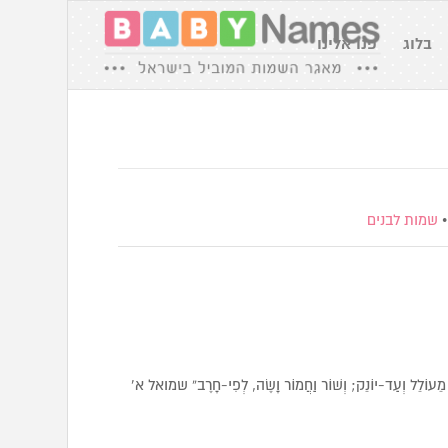
בלוג
פנו אלינו
שמות לבנים
 מֵעוֹלֵל וְעַד-יוֹנֵק; וְשׁוֹר וַחֲמוֹר וָשֶׂה, לְפִי-חָרֶב” שמואל א’