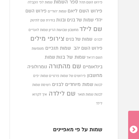
ספר השמות
פירוש השם תהל
שמות לפי הקבלה
פירוש השם ליאם
פירוש השם
שמות יהודיים
יהלי
שמות של בנים ובנות
בחירת שם לתינוק
שם לילד
מחשבון שבועות הריון
שמות לועזיים
צירופי מילים
שמות של בנים
לבנים
פירוש השם יהב
שמות תנכיים
משמעות
שמות של בנות
שמות
השם דניאל
שם מהתורה
בינלאומיים
נומרולוגיה
מחשבון
פירושים של שמות פרטיים
שמות יפים
שמות מיוחדים לבנים
לבנות
רשימת שמות
שם לילדה
לבנות
שמות תואר
איך לקרוא
לילד
שמות על פי מאפיינים