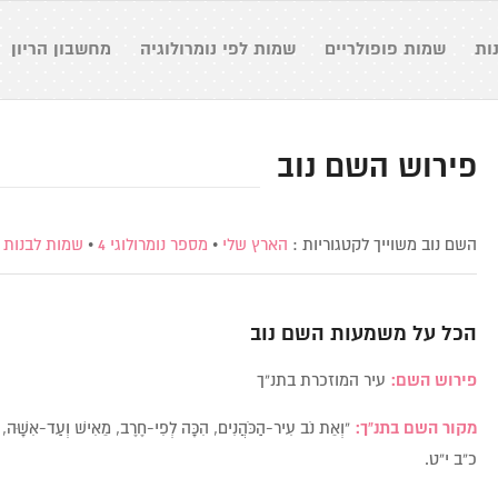
ות
שמות פופולריים
שמות לפי נומרולוגיה
מחשבון הריון
פירוש השם נוב
השם נוב משוייך לקטגוריות :
הארץ שלי
•
מספר נומרולוגי 4
•
שמות לבנות
•
הכל על משמעות השם
נוב
פירוש השם:
עיר המוזכרת בתנ”ך
מקור השם בתנ”ך:
“וְאֵת נֹב עִיר-הַכֹּהֲנִים, הִכָּה לְפִי-חֶרֶב, מֵאִישׁ וְעַד-אִשָּׁה,
כ”ב י”ט.