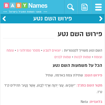
פירוש השם נטע
פירוש השם נטע
השם נטע משוייך לקטגוריות :
יוצאים לטבע
•
מספר נומרולוגי 3
•
צומח
וצומח
•
שמות לבנות
•
שמות לבנים
הכל על משמעות השם
נטע
פירוש השם:
שתילת צמח באדמה, שתיל
מקור השם בתנ”ך:
“יִשְׂבְּעוּ, עֲצֵי יְהוָה אַרְזֵי לְבָנוֹן, אֲשֶׁר נָטָע” תהילים ק”ד
ט”ז.
בלועזית:
Neta