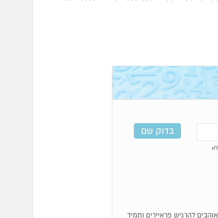
א
א אוהבים להרגיש פראיירים ותמיד