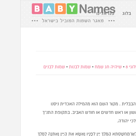
בלוג
פנו אלינו
גי 8
•
שיהיה חג שמח
•
שמות לבנות
•
שמות לבנים
בבלית . מקור השם הוא מהמילה האכדית ניסנו
שון או ראש חדשים או חודש האביב. בתקופת התנ”ך
כי יהודה.
שַׁסְתְּא הַמֶּלֶךְ יַיִן לְפָנָיו וָאֶשָּׂא אֶת הַיַּיִן וָאֶתְּנָה לַמֶּלֶךְ