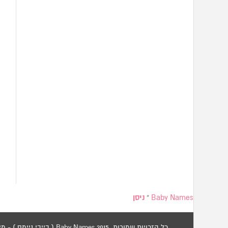
Baby Names
»
ניסן
כל הזכויות שמורות 2015 Baby Names ( בייבי ניימס ) - מאגר שמות לתינוקות / שמות לילדים.