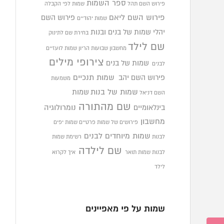
ספר השמות
פירוש השם תהל
שמות לפי הקבלה
פירוש השם ליאם
פירוש השם
שמות יהודיים
יהלי
שמות של בנים ובנות
בחירת שם לתינוק
שם לילד
מחשבון שבועות הריון
שמות לועזיים
צירופי מילים
שמות של בנים
לבנים
פירוש השם יהב
שמות תנכיים
משמעות
שמות של בנות
שמות
השם דניאל
שם מהתורה
בינלאומיים
נומרולוגיה
מחשבון
פירושים של שמות פרטיים
שמות יפים
שמות מיוחדים לבנים
לבנות
רשימת שמות
שם לילדה
לבנות
שמות תואר
איך לקרוא
לילד
שמות על פי מאפיינים