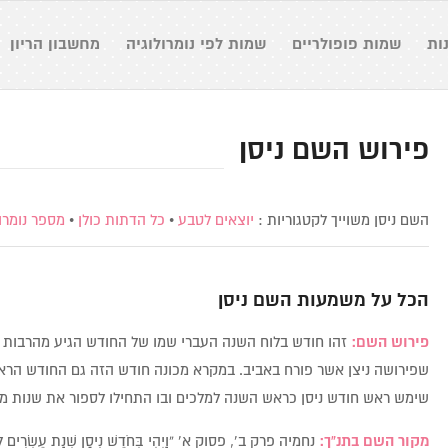
ות
שמות פופולריים
שמות לפי נומרולוגיה
מחשבון הריון
פירוש השם ניסן
השם ניסן משוייך לקטגוריות :
יוצאים לטבע
•
כל הדתות כולן
•
מספר נומרולו
הכל על משמעות השם
ניסן
פירוש השם:
זהו חודש בלוח השנה העברי שמו של החודש הגיע מהרבות ה
שפירושה ניצן אשר פורח באביב. במקרא מכונה חודש הזה גם החודש הרא
שימש ראש חודש ניסן כראש השנה למלכים ובו התחילו לספור את שנות מל
מקור השם בתנ”ך:
נחמיה פרק ב’, פסוק א’ “וַיְהִי בְּחֹדֶשׁ נִיסָן שְׁנַת עֶשְׂרִים לְאַרְתַּחְ