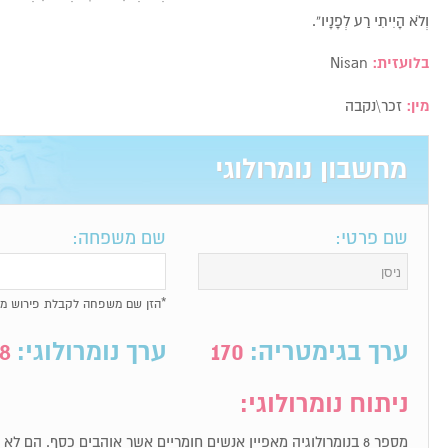
וְלֹא הָיִיתִי רַע לְפָנָיו”.
בלועזית:
Nisan
מין:
זכר\נקבה
מחשבון נומרולוגי
שם פרטי:
שם משפחה:
*הזן שם משפחה לקבלת פירוש מל
ערך בגימטריה:
170
ערך נומרולוגי:
8
ניתוח נומרולוגי:
מספר 8 בנומרולוגיה מאפיין אנשים חומריים אשר אוהבים כסף. הם ל