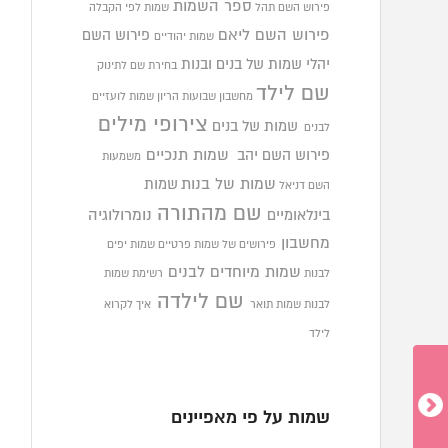
ספר השמות
פירוש השם תהל
שמות לפי הקבלה
פירוש השם ליאם
פירוש השם
שמות יהודיים
יהלי
שמות של בנים ובנות
בחירת שם לתינוק
שם לילד
מחשבון שבועות הריון
שמות לועזיים
צירופי מילים
שמות של בנים
לבנים
פירוש השם יהב
שמות תנכיים
משמעות
שמות של בנות
שמות
השם דניאל
שם מהתורה
בינלאומיים
נומרולוגיה
מחשבון
פירושים של שמות פרטיים
שמות יפים
שמות מיוחדים לבנים
לבנות
רשימת שמות
שם לילדה
לבנות
שמות תואר
איך לקרוא
לילד
שמות על פי מאפיינים