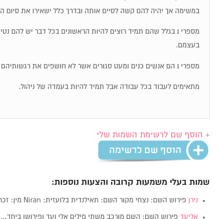
במשימה אך יהיה להם קשה לסיים אותה ובדרך כלל ישאירו את סיום ה
מספרי 1 בגלל שהם תמיד רוצים להיות הראשונים בכל דבר יש להם נט
בעצמם.
מספרי 1 הם אנשים כנים ומעט סגורים אשר לא חושפים את רגשותיהם בקלות.
מתאימים לעבוד בכל עבודה אבל תמיד להיות בעמדה של ניהול.
+ הוסף שם לרשימת השמות שלי
שמות בעלי משמעות קרובה והצעות נוספות:
נירן
פירוש השם: נצחי מקור השם: תאילנדית בלועזית: Niran מין: זכרנקבה ערך בגימטריה:…
אליעד
פירוש השם: השם מורכב משתי מילים אלי ועד ופירושן ביחד…