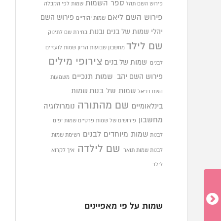
ספר השמות
פירוש השם תהל
שמות לפי הקבלה
פירוש השם ליאם
פירוש השם
שמות יהודיים
יהלי
שמות של בנים ובנות
בחירת שם לתינוק
שם לילד
מחשבון שבועות הריון
שמות לועזיים
צירופי מילים
שמות של בנים
לבנים
פירוש השם יהב
שמות תנכיים
משמעות
שמות של בנות
שמות
השם דניאל
שם מהתורה
בינלאומיים
נומרולוגיה
מחשבון
פירושים של שמות פרטיים
שמות יפים
שמות מיוחדים לבנים
לבנות
רשימת שמות
שם לילדה
לבנות
שמות תואר
איך לקרוא
לילד
שמות על פי מאפיינים