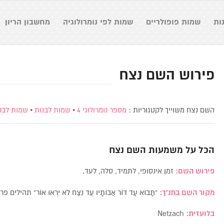
ות
שמות פופולריים
שמות לפי נומרולוגיה
מחשבון הריון
פירוש השם נצח
השם נצח משוייך לקטגוריות :
מספר נומרולוגי 4
•
שמות לבנות
•
שמות לבנ
הכל על משמעות השם
נצח
פירוש השם:
זמן אינסופי, לתמיד, סלה, לעד.
מקור השם בתנ”ך:
“תָּבוֹא עַד דּוֹר אֲבוֹתָיו עַד נֵצַח לֹא יִרְאוּ אוֹר” תהילים
בלועזית:
Netzach