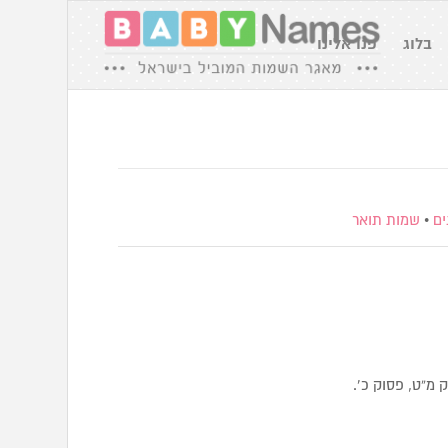
בלוג
פנו אלינו
ים
•
שמות תואר
 פרק מ”ט, פסוק כ’.