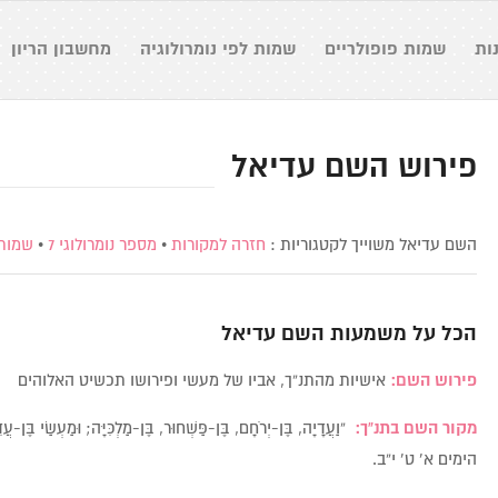
ות
שמות פופולריים
שמות לפי נומרולוגיה
מחשבון הריון
פירוש השם עדיאל
השם עדיאל משוייך לקטגוריות :
חזרה למקורות
•
מספר נומרולוגי 7
•
שמות 
הכל על משמעות השם
עדיאל
פירוש השם:
אישיות מהתנ”ך, אביו של מעשי ופירושו תכשיט האלוהים
מקור השם בתנ”ך:
“וַעֲדָיָה, בֶּן-יְרֹחָם, בֶּן-פַּשְׁחוּר, בֶּן-מַלְכִּיָּה; וּמַעְשַׂי בֶּן-
הימים א’ ט’ י”ב.