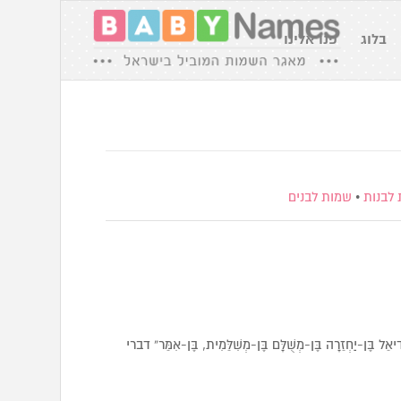
בלוג
פנו אלינו
לבנות
•
שמות לבנים
עֲדִיאֵל בֶּן-יַחְזֵרָה בֶּן-מְשֻׁלָּם בֶּן-מְשִׁלֵּמִית, בֶּן-אִמֵּר” דברי