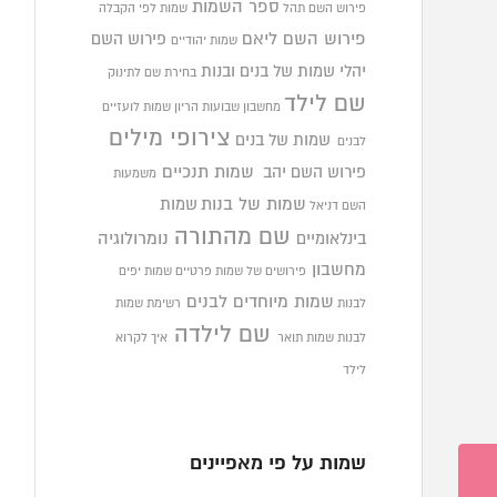
ספר השמות
פירוש השם תהל
שמות לפי הקבלה
פירוש השם ליאם
פירוש השם
שמות יהודיים
יהלי
שמות של בנים ובנות
בחירת שם לתינוק
שם לילד
מחשבון שבועות הריון
שמות לועזיים
צירופי מילים
שמות של בנים
לבנים
פירוש השם יהב
שמות תנכיים
משמעות
שמות של בנות
שמות
השם דניאל
שם מהתורה
בינלאומיים
נומרולוגיה
מחשבון
פירושים של שמות פרטיים
שמות יפים
שמות מיוחדים לבנים
לבנות
רשימת שמות
שם לילדה
לבנות
שמות תואר
איך לקרוא
לילד
שמות על פי מאפיינים