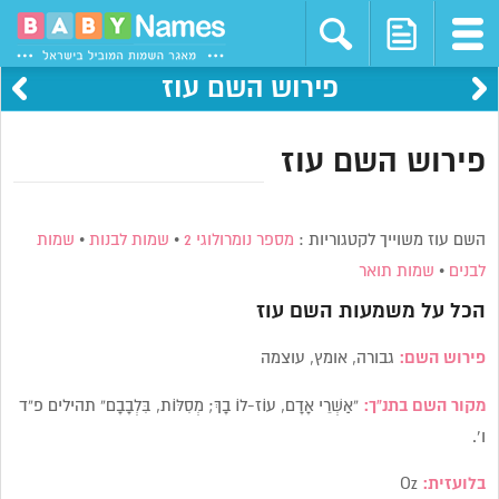
פירוש השם עוז
פירוש השם עוז
השם עוז משוייך לקטגוריות :
מספר נומרולוגי 2
•
שמות לבנות
•
שמות
לבנים
•
שמות תואר
הכל על משמעות השם
עוז
פירוש השם:
גבורה, אומץ, עוצמה
מקור השם בתנ”ך:
“אַשְׁרֵי אָדָם, עוֹז-לוֹ בָךְ; מְסִלּוֹת, בִּלְבָבָם” תהילים פ”ד
ו’.
בלועזית:
Oz