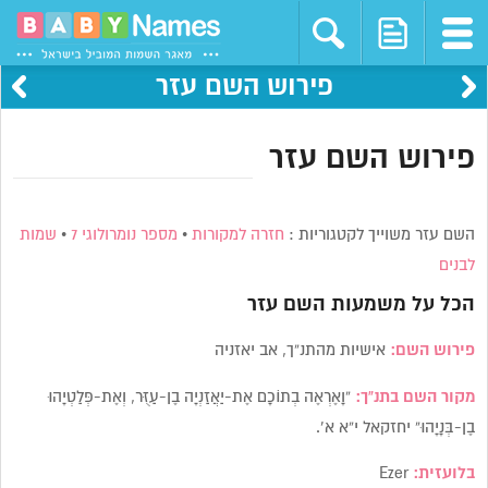
פירוש השם עזר
פירוש השם עזר
השם עזר משוייך לקטגוריות :
חזרה למקורות
•
מספר נומרולוגי 7
•
שמות
לבנים
הכל על משמעות השם
עזר
פירוש השם:
אישיות מהתנ”ך, אב יאזניה
מקור השם בתנ”ך:
“וָאֶרְאֶה בְתוֹכָם אֶת-יַאֲזַנְיָה בֶן-עַזֻּר, וְאֶת-פְּלַטְיָהוּ
בֶן-בְּנָיָהוּ” יחזקאל י”א א’.
בלועזית:
Ezer