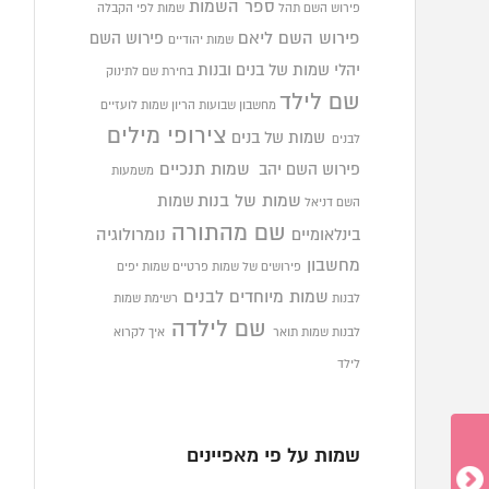
ספר השמות
פירוש השם תהל
שמות לפי הקבלה
פירוש השם ליאם
פירוש השם
שמות יהודיים
יהלי
שמות של בנים ובנות
בחירת שם לתינוק
שם לילד
מחשבון שבועות הריון
שמות לועזיים
צירופי מילים
שמות של בנים
לבנים
פירוש השם יהב
שמות תנכיים
משמעות
שמות של בנות
שמות
השם דניאל
שם מהתורה
בינלאומיים
נומרולוגיה
מחשבון
פירושים של שמות פרטיים
שמות יפים
שמות מיוחדים לבנים
לבנות
רשימת שמות
שם לילדה
לבנות
שמות תואר
איך לקרוא
לילד
שמות על פי מאפיינים