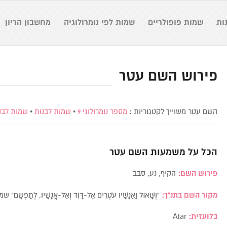
ות
שמות פופולריים
שמות לפי נומרולוגיה
מחשבון הריון
פירוש השם עטר
השם עטר משוייך לקטגוריות :
מספר נומרולוגי 9
•
שמות לבנות
•
שמות לבנ
הכל על משמעות השם
עטר
פירוש השם:
הקיף, נע, סבב
מקור השם בתנ”ך:
“וְשָׁאוּל וַאֲנָשָׁיו עֹטְרִים אֶל-דָּוִד וְאֶל-אֲנָשָׁיו, לְתָפְשָׂם
בלועזית:
Atar