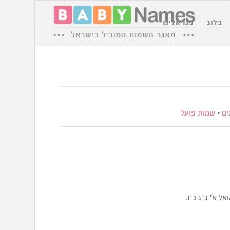
בלוג
פנו אלינו
ים
•
שמות פועל
” שמואל א’ כ”ג כ”ו.