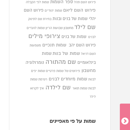
ספר השמות
פירוש השם תהל
שמות לפי הקבלה
פירוש השם ליאם
פירוש השם
שמות יהודיים
יהלי
שמות של בנים ובנות
בחירת שם לתינוק
שם לילד
מחשבון שבועות הריון
שמות לועזיים
צירופי מילים
שמות של בנים
לבנים
פירוש השם יהב
שמות תנכיים
משמעות
שמות של בנות
שמות
השם דניאל
שם מהתורה
בינלאומיים
נומרולוגיה
מחשבון
פירושים של שמות פרטיים
שמות יפים
שמות מיוחדים לבנים
לבנות
רשימת שמות
שם לילדה
לבנות
שמות תואר
איך לקרוא
לילד
שמות על פי מאפיינים