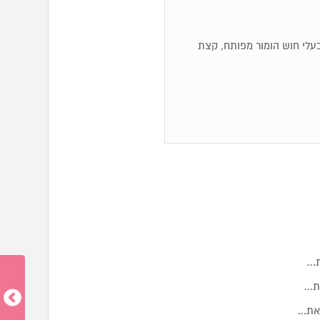
ם, בעלי חוש הומור מפותח, קצת
ת…
את…
 את…