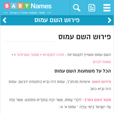
פירוש השם עמוס
פירוש השם עמוס
השם עמוס משוייך לקטגוריות :
חזרה למקורות
•
מספר נומרולוגי 5
•
שמות לבנים
הכל על משמעות השם
עמוס
פירוש השם:
אישיות מהתנ”ך, עמוס היה נביא בתקופת ירבעם. עמוס
היה נביא כתב
מקור השם בתנ”ך:
“דִּבְרֵי עָמוֹס, אֲשֶׁר-הָיָה בַנֹּקְדִים מִתְּקוֹעַ: אֲשֶׁר חָזָה
עַל-יִשְׂרָאֵל בִּימֵי עֻזִּיָּה ” עמוס א’ א’.