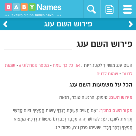
פירוש השם ענג
פירוש השם ענג
השם ענג משוייך לקטגוריות :
אני כל כך שמח
•
מספר נומרולוגי 6
•
שמות
לבנות
•
שמות לבנים
הכל על משמעות השם
ענג
פירוש השם:
סיפוק, הרגשה טובה, הנאה
מקור השם בתנ”ך:
“אִם תָּשִׁיב מִשַּׁבָּת רַגְלֶךָ עֲשׂוֹת חֲפָצֶיךָ בְּיוֹם קָדְשִׁי
וְקָרָאתָ לַשַּׁבָּת עֹנֶג לִקְדוֹשׁ יְהוָה מְכֻבָּד וְכִבַּדְתּוֹ מֵעֲשׂוֹת דְּרָכֶיךָ מִמְּצוֹא
חֶפְצְךָ וְדַבֵּר דָּבָר” ישעיהו פרק נ”ח, פסוק י”ג.