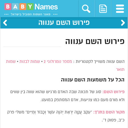
פירוש השם ענווה
פירוש השם ענווה
השם ענווה משוייך לקטגוריות :
מספר נומרולוגי 2
•
שמות לבנות
•
שמות
תואר
הכל על משמעות השם
ענווה
פירוש השם:
סוג של תכונה שבה האדם מרגיש שהוא שווה בין שווים
ולא מורם מעם כמו צניעות, אדם המסתפק במועט.
מקור השם בתנ”ך:
“עֵקֶב עֲנָוָה יִרְאַת יְהוָה עֹשֶׁר וְכָבוֹד וְחַיִּים” משלי פרק
כ”ב, פסוק ד’.