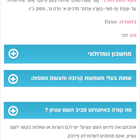
מקור השם בתנ”ך:
“וָאֳנִי עָשָׂה הַמֶּלֶךְ שְׁלֹמֹה בְּעֶצְיוֹן-גֶּבֶר אֲשֶׁר אֶת-אֵלוֹת,
עַל-שְׂפַת יַם-סוּף–בְּאֶרֶץ אֱדוֹם” מלכים א’ פרק ט’, פסוק כ”ו.
בלועזית:
Etzion
מין:
זכר
מחשבון נומרולוגי
שמות בעלי משמעות קרובה והצעות נוספות:
מה קורה באינטרנט סביב השם עציון ?
אהבתם את פירוש השם עציון? יש לכם הערות או שאלות בקשר לשם
עציון, אתם מוזמנים לשלוח לנו פידבק