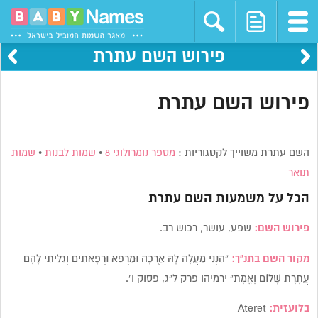
פירוש השם עתרת
פירוש השם עתרת
השם עתרת משוייך לקטגוריות :
מספר נומרולוגי 8
•
שמות לבנות
•
שמות
תואר
הכל על משמעות השם
עתרת
פירוש השם:
שפע, עושר, רכוש רב.
מקור השם בתנ”ך:
“הִנְנִי מַעֲלֶה לָּהּ אֲרֻכָה וּמַרְפֵּא וּרְפָאתִים וְגִלֵּיתִי לָהֶם
עֲתֶרֶת שָׁלוֹם וֶאֱמֶת” ירמיהו פרק ל”ג, פסוק ו’.
בלועזית:
Ateret