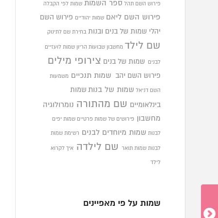
ספר השמות
פירוש השם תהל
שמות לפי הקבלה
פירוש השם ליאם
פירוש השם
שמות יהודיים
יהלי
שמות של בנים ובנות
בחירת שם לתינוק
שם לילד
מחשבון שבועות הריון
שמות לועזיים
צירופי מילים
שמות של בנים
לבנים
פירוש השם יהב
שמות תנכיים
משמעות
שמות של בנות
שמות
השם דניאל
שם מהתורה
בינלאומיים
נומרולוגיה
מחשבון
פירושים של שמות פרטיים
שמות יפים
שמות מיוחדים לבנים
לבנות
רשימת שמות
שם לילדה
לבנות
שמות תואר
איך לקרוא
לילד
שמות על פי מאפיינים