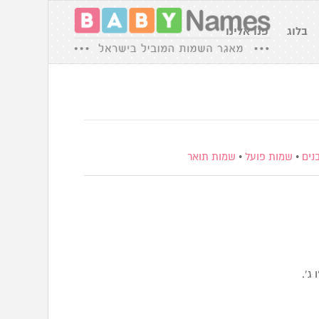
בלוג
פנו אלינו
נים
•
שמות פועל
•
שמות תואר
ו ג’.