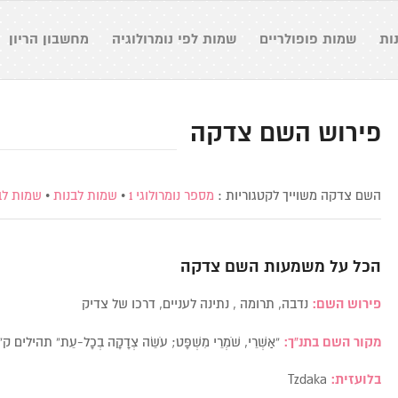
ות
שמות פופולריים
שמות לפי נומרולוגיה
מחשבון הריון
פירוש השם צדקה
השם צדקה משוייך לקטגוריות :
מספר נומרולוגי 1
•
שמות לבנות
•
שמות לב
הכל על משמעות השם
צדקה
פירוש השם:
נדבה, תרומה , נתינה לעניים, דרכו של צדיק
מקור השם בתנ”ך:
“אַשְׁרֵי, שֹׁמְרֵי מִשְׁפָּט; עֹשֵׂה צְדָקָה בְכָל-עֵת” תהילים ק”
בלועזית:
Tzdaka