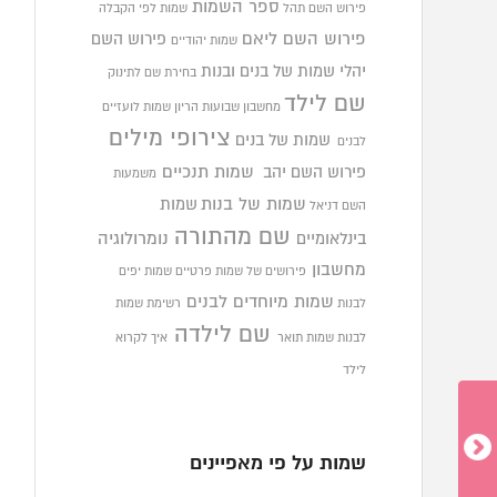
ספר השמות
פירוש השם תהל
שמות לפי הקבלה
פירוש השם ליאם
פירוש השם
שמות יהודיים
יהלי
שמות של בנים ובנות
בחירת שם לתינוק
שם לילד
מחשבון שבועות הריון
שמות לועזיים
צירופי מילים
שמות של בנים
לבנים
פירוש השם יהב
שמות תנכיים
משמעות
שמות של בנות
שמות
השם דניאל
שם מהתורה
בינלאומיים
נומרולוגיה
מחשבון
פירושים של שמות פרטיים
שמות יפים
שמות מיוחדים לבנים
לבנות
רשימת שמות
שם לילדה
לבנות
שמות תואר
איך לקרוא
לילד
שמות על פי מאפיינים