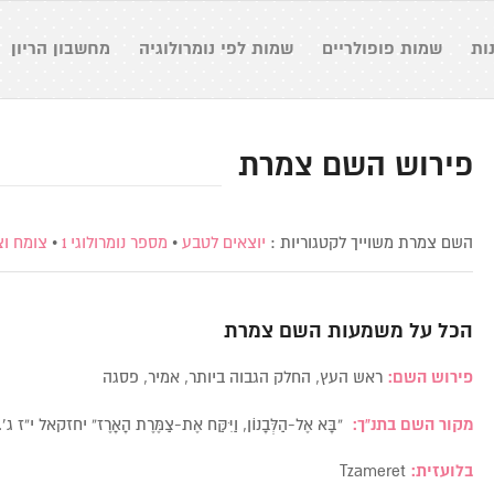
ות
שמות פופולריים
שמות לפי נומרולוגיה
מחשבון הריון
פירוש השם צמרת
השם צמרת משוייך לקטגוריות :
יוצאים לטבע
•
מספר נומרולוגי 1
•
צומח וצ
הכל על משמעות השם
צמרת
פירוש השם:
ראש העץ, החלק הגבוה ביותר, אמיר, פסגה
מקור השם בתנ”ך:
“בָּא אֶל-הַלְּבָנוֹן, וַיִּקַּח אֶת-צַמֶּרֶת הָאָרֶז” יחזקאל י”ז ג’.
בלועזית:
Tzameret