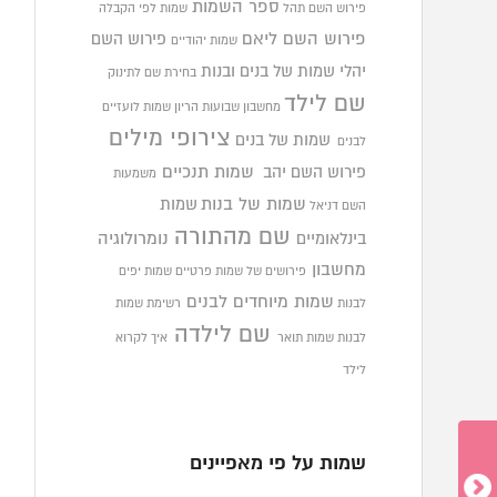
ספר השמות
פירוש השם תהל
שמות לפי הקבלה
פירוש השם ליאם
פירוש השם
שמות יהודיים
יהלי
שמות של בנים ובנות
בחירת שם לתינוק
שם לילד
מחשבון שבועות הריון
שמות לועזיים
צירופי מילים
שמות של בנים
לבנים
פירוש השם יהב
שמות תנכיים
משמעות
שמות של בנות
שמות
השם דניאל
שם מהתורה
בינלאומיים
נומרולוגיה
מחשבון
פירושים של שמות פרטיים
שמות יפים
שמות מיוחדים לבנים
לבנות
רשימת שמות
שם לילדה
לבנות
שמות תואר
איך לקרוא
לילד
שמות על פי מאפיינים