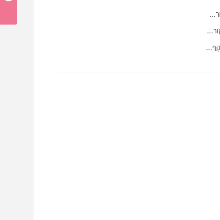
ור…
ור…
ֹקֶף…