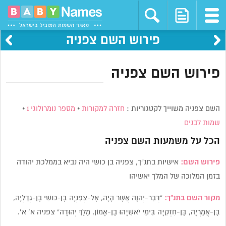
פירוש השם צפניה
פירוש השם צפניה
השם צפניה משוייך לקטגוריות :
חזרה למקורות
•
מספר נומרולוגי 1
•
שמות לבנים
הכל על משמעות השם
צפניה
פירוש השם:
אישיות בתנ”ך, צפניה בן כושי היה נביא בממלכת יהודה
בזמן המלוכה של המלך יאשיהו
מקור השם בתנ”ך:
“דְּבַר-יְהוָה אֲשֶׁר הָיָה, אֶל-צְפַנְיָה בֶּן-כּוּשִׁי בֶן-גְּדַלְיָה,
בֶּן-אֲמַרְיָה, בֶּן-חִזְקִיָּה בִּימֵי יֹאשִׁיָּהוּ בֶן-אָמוֹן, מֶלֶךְ יְהוּדָה” צפניה א’ א’.