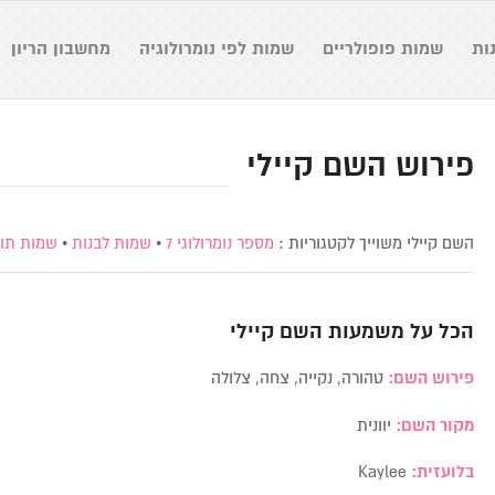
ות
שמות פופולריים
שמות לפי נומרולוגיה
מחשבון הריון
פירוש השם קיילי
השם קיילי משוייך לקטגוריות :
מספר נומרולוגי 7
•
שמות לבנות
•
שמות תו
הכל על משמעות השם
קיילי
פירוש השם:
טהורה, נקייה, צחה, צלולה
מקור השם:
יוונית
בלועזית:
Kaylee