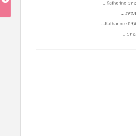
Kath…
ועזית:…
Katha…
עזית:…