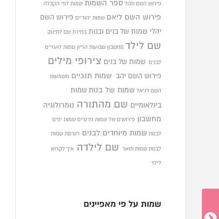
ספר השמות
פירוש השם תהל
שמות לפי הקבלה
פירוש השם ליאם
פירוש השם
שמות יהודיים
יהלי
שמות של בנים ובנות
בחירת שם לתינוק
שם לילד
מחשבון שבועות הריון
שמות לועזיים
צירופי מילים
שמות של בנים
לבנים
פירוש השם יהב
שמות תנכיים
משמעות
שמות של בנות
שמות
השם דניאל
שם מהתורה
בינלאומיים
נומרולוגיה
מחשבון
פירושים של שמות פרטיים
שמות יפים
שמות מיוחדים לבנים
לבנות
רשימת שמות
שם לילדה
לבנות
שמות תואר
איך לקרוא
לילד
שמות על פי מאפיינים