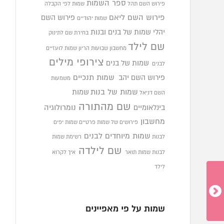
ספר השמות
פירוש השם תהל
שמות לפי הקבלה
פירוש השם ליאם
פירוש השם
שמות יהודיים
יהלי
שמות של בנים ובנות
בחירת שם לתינוק
שם לילד
מחשבון שבועות הריון
שמות לועזיים
צירופי מילים
שמות של בנים
לבנים
פירוש השם יהב
שמות תנכיים
משמעות
שמות של בנות
שמות
השם דניאל
שם מהתורה
בינלאומיים
נומרולוגיה
מחשבון
פירושים של שמות פרטיים
שמות יפים
שמות מיוחדים לבנים
לבנות
רשימת שמות
שם לילדה
לבנות
שמות תואר
איך לקרוא
לילד
שמות על פי מאפיינים