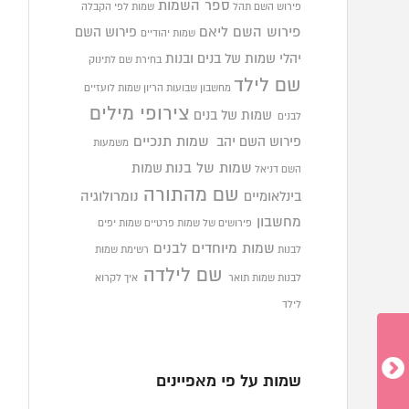
ספר השמות
פירוש השם תהל
שמות לפי הקבלה
פירוש השם ליאם
פירוש השם
שמות יהודיים
יהלי
שמות של בנים ובנות
בחירת שם לתינוק
שם לילד
מחשבון שבועות הריון
שמות לועזיים
צירופי מילים
שמות של בנים
לבנים
פירוש השם יהב
שמות תנכיים
משמעות
שמות של בנות
שמות
השם דניאל
שם מהתורה
בינלאומיים
נומרולוגיה
מחשבון
פירושים של שמות פרטיים
שמות יפים
שמות מיוחדים לבנים
לבנות
רשימת שמות
שם לילדה
לבנות
שמות תואר
איך לקרוא
לילד
שמות על פי מאפיינים