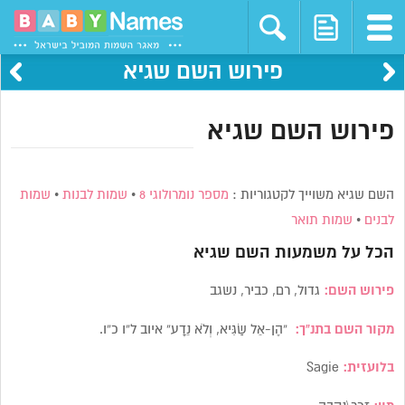
פירוש השם שגיא
פירוש השם שגיא
השם שגיא משוייך לקטגוריות :
מספר נומרולוגי 8
•
שמות לבנות
•
שמות
לבנים
•
שמות תואר
הכל על משמעות השם
שגיא
פירוש השם:
גדול, רם, כביר, נשגב
מקור השם בתנ”ך:
“הֶן-אֵל שַׂגִּיא, וְלֹא נֵדָע” איוב ל”ו כ”ו.
בלועזית:
Sagie