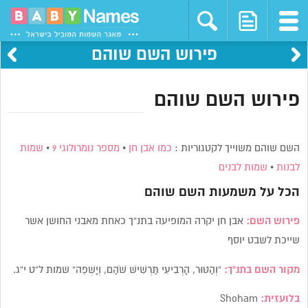
פירוש השם שוהם
פירוש השם שוהם
השם שוהם משוייך לקטגוריות :
כמו אבן חן
•
מספר נומרולוגי 9
•
שמות
לבנות
•
שמות לבנים
הכל על משמעות השם
שוהם
פירוש השם:
אבן חן יקרה המופיעה בתנ”ך כאחת מאבני החושן אשר
שייכת לשבט יוסף
מקור השם בתנ”ך:
“וְהַטּוּר, הָרְבִיעִי תַּרְשִׁישׁ שֹׁהַם, וְיָשְׁפֵה” שמות ל”ט י”ג.
בלועזית:
Shoham