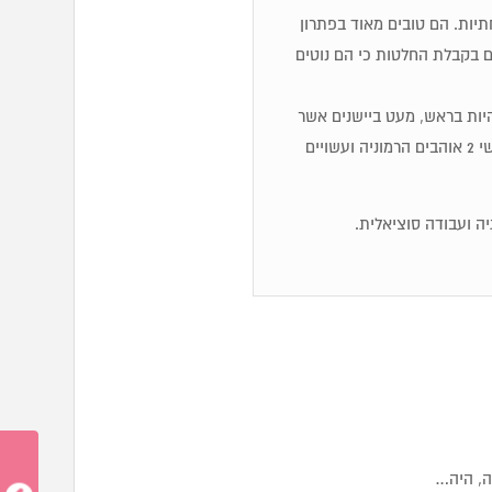
יות. הם טובים מאוד בפתרון
ם בקבלת החלטות כי הם נוטים
ולהיות בראש, מעט ביישנים אשר
חוששים להביע את דעתם בציבור כדי להימנע מוויכוחים ועימותים. אנשי 2 אוהבים הרמוניה ועשויים
ה ועבודה סוציאלית.
ה, היה…