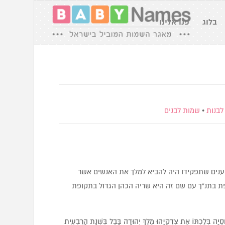
בלוג
פנו אלינו
לבנות
•
שמות לבנים
וענים שתפקידו היה להביא למלך את האנשים אשר
פת בתנ”ך עם שם זה היא שריה הכהן הגדול בתקופת
ְסֵיָה בְּלֶכְתּוֹ אֶת צִדְקִיָּהוּ מֶלֶךְ יְהוּדָה בָּבֶל בִּשְׁנַת הָרְבִעִית