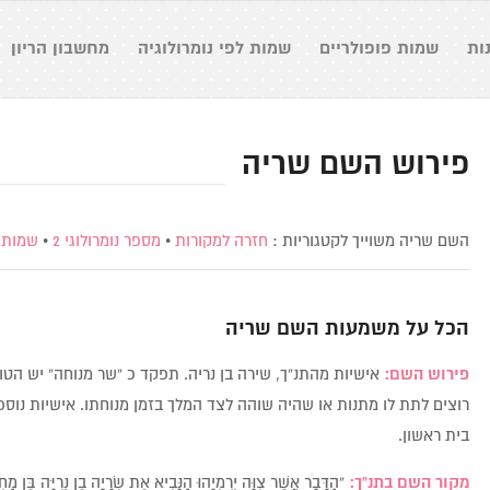
ות
שמות פופולריים
שמות לפי נומרולוגיה
מחשבון הריון
פירוש השם שריה
השם שריה משוייך לקטגוריות :
חזרה למקורות
•
מספר נומרולוגי 2
•
שמות 
הכל על משמעות השם
שריה
פירוש השם:
אישיות מהתנ”ך, שירה בן נריה. תפקד כ “שר מנוחה” יש הט
רוצים לתת לו מתנות או שהיה שוהה לצד המלך בזמן מנוחתו. אישיות נוס
בית ראשון.
מקור השם בתנ”ך:
“הַדָּבָר אֲשֶׁר צִוָּה יִרְמְיָהוּ הַנָּבִיא אֶת שְׂרָיָה בֶן נֵרִיָּה בֶּן מַח