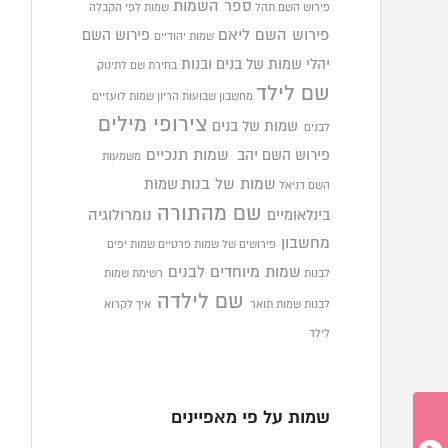
ספר השמות
פירוש השם תהל
שמות לפי הקבלה
פירוש השם ליאם
פירוש השם
שמות יהודיים
יהלי
שמות של בנים ובנות
בחירת שם לתינוק
שם לילד
מחשבון שבועות הריון
שמות לועזיים
צירופי מילים
שמות של בנים
לבנים
פירוש השם יהב
שמות תנכיים
משמעות
שמות של בנות
שמות
השם דניאל
שם מהתורה
בינלאומיים
נומרולוגיה
מחשבון
פירושים של שמות פרטיים
שמות יפים
שמות מיוחדים לבנים
לבנות
רשימת שמות
שם לילדה
לבנות
שמות תואר
איך לקרוא
לילד
שמות על פי מאפיינים