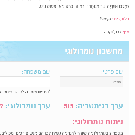
לְמָלְכוֹ וּשְׂרָיָה שַׂר מְנוּחָה” ירמיהו פרק נ”א, פסוק נ”ט.
בלועזית:
Serya
מין:
זכר\נקבה
מחשבון נומרולוגי
שם פרטי:
שם משפחה:
*הזן שם משפחה לקבלת פירוש מל
ערך בגימטריה:
515
ערך נומרולוגי:
2
ניתוח נומרולוגי: