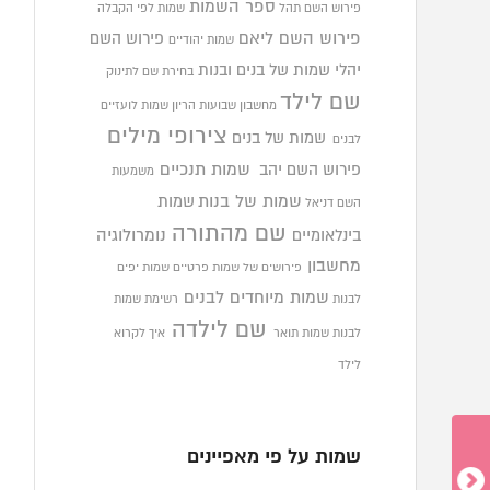
ספר השמות
פירוש השם תהל
שמות לפי הקבלה
פירוש השם ליאם
פירוש השם
שמות יהודיים
יהלי
שמות של בנים ובנות
בחירת שם לתינוק
שם לילד
מחשבון שבועות הריון
שמות לועזיים
צירופי מילים
שמות של בנים
לבנים
פירוש השם יהב
שמות תנכיים
משמעות
שמות של בנות
שמות
השם דניאל
שם מהתורה
בינלאומיים
נומרולוגיה
מחשבון
פירושים של שמות פרטיים
שמות יפים
שמות מיוחדים לבנים
לבנות
רשימת שמות
שם לילדה
לבנות
שמות תואר
איך לקרוא
לילד
שמות על פי מאפיינים