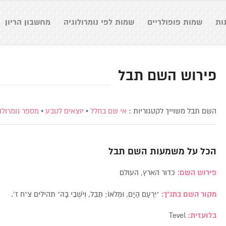
ות
שמות פופולריים
שמות לפי נומרולוגיה
מחשבון הריון
פירוש השם תבל
השם תבל משוייך לקטגוריות :
אי שם בחלל
•
יוצאים לטבע
•
מספר נומרולוגי
הכל על משמעות השם
תבל
פירוש השם:
כדור הארץ, העולם
מקור השם בתנ”ך:
“יִרְעַם הַיָּם, וּמְלֹאוֹ; תֵּבֵל, וְיֹשְׁבֵי בָהּ” תהילים צ”ח ז’.
בלועזית:
Tevel