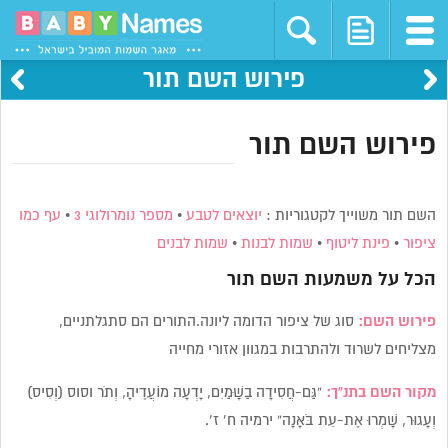
פירוש השם תור
פירוש השם תור
השם תור משוייך לקטגוריות :
יוצאים לטבע
•
מספר נומרולוגי 3
•
עף כמו
ציפור
•
פינת ליטוף
•
שמות לבנות
•
שמות לבנים
הכל על משמעות השם
תור
פירוש השם:
סוג של ציפור הדומה ליונה.התורים הם סתגלתניים,
מצליחים לשרוד ולהתרבות במגוון אזורי מחייה
מקור השם בתנ”ך:
“גַּם-חֲסִידָה בַשָּׁמַיִם, יָדְעָה מוֹעֲדֶיהָ, וְתֹר וסוס (וְסִיס)
וְעָגוּר, שָׁמְרוּ אֶת-עֵת בֹּאָנָה” ירמיה ח’ ז’.