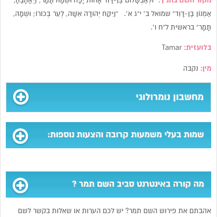
מקור השם בתנ”ך:
“וּלְאַבְשָׁלוֹם בֶּן-דָּוִד אָחוֹת יָפָה וּשְׁמָהּ תָּמָר; וַיֶּאֱהָבֶהָ,
אַמְנוֹן בֶּן-דָּוִד” שמואל ב’ י”ג א’. “וַיִּקַּח יְהוּדָה אִשָּׁה, לְעֵר בְּכוֹרוֹ; וּשְׁמָהּ,
תָּמָר” בראשית ל”ח ו’.
בלועזית:
Tamar
מין:
נקבה
מחשבון נומרולוגי
שמות בעלי משמעות קרובה והצעות נוספות:
מה קורה באינטרנט סביב השם תמר ?
אהבתם את פירוש השם תמר? יש לכם הערות או שאלות בקשר לשם