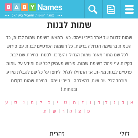
שמות לבנות
שמות לבנות של אתר בייבי ניימס. כאן תמצאו רשימת שמות לבנות, כל
השמות ברשימה הגדולה ברשת, כל השמות הפרטיים לבנות עם פירוש
לכל שם מתוך מאגר שמות הגדול והעדכני לבנות. בחירת שם לבת
בקלות ע”י ניהול רשימת שמות, פירוש מעמיק לכל שם ומידע על שמות
פרטיים לבנות מא-ת. אז התחילו לגלול וליחצו על כל שם לקבלת מידע
מורחב לכל שם ושם, בהצלחה. בייבי ניימס -בחירת שמות בקלות
ובנוחות !
א
|
ב
|
ג
|
ד
|
ה
|
ו
|
ז
|
ח
|
ט
|
י
|
כ
|
ל
|
מ
|
נ
|
ס
|
ע
|
פ
|
צ
|
ק
|
ר
|
ש
|
ת
ז'ולי
זהרית