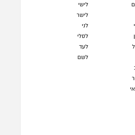
ם
לישי
לישר
לני
לסלי
ל
לעד
לשם
ר
י