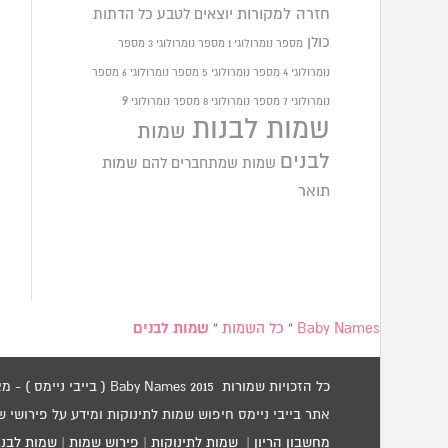
חזרה למקורות
יוצאים לטבע
כל הדתות
כולן
מספר נומרולוגי 1
מספר נומרולוגי 3
מספר
נומרולוגי 4
מספר נומרולוגי 5
מספר נומרולוגי 6
מספר
9
נומרולוגי 7
מספר נומרולוגי 8
מספר נומרולוגי
שמות לבנות
שמות
לבנים
שמות שמתחברים להם
שמות
תואר
Baby Names
»
כל השמות
»
שמות לבנים
כל הזכויות שמורות 2015 Baby Names ( בייבי ניימס ) - מאגר שמות לתינוקות / שמות לילדים.
אתר בייבי ניימס חיפוש שמות לתינוקות ומידע על פירושי 
מחשבון הריון
|
שמות לתינוקות
|
פירוש שמות
|
שמות לבני