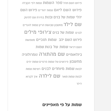
ספר השמות
פירוש השם תהל
שמות לפי הקבלה
פירוש השם ליאם
פירוש השם
שמות יהודיים
יהלי
שמות של בנים ובנות
בחירת שם לתינוק
שם לילד
מחשבון שבועות הריון
שמות לועזיים
צירופי מילים
שמות של בנים
לבנים
פירוש השם יהב
שמות תנכיים
משמעות
שמות של בנות
שמות
השם דניאל
שם מהתורה
בינלאומיים
נומרולוגיה
מחשבון
פירושים של שמות פרטיים
שמות יפים
שמות מיוחדים לבנים
לבנות
רשימת שמות
שם לילדה
לבנות
שמות תואר
איך לקרוא
לילד
שמות על פי מאפיינים