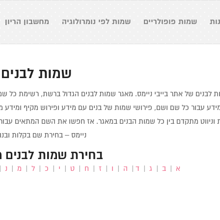
ות
שמות פופולריים
שמות לפי נומרולוגיה
מחשבון הריון
שמות לבנים
 לבנים של אתר בייבי ניימס. מאגר שמות לבנים הגדול ברשת, רשימת כל ש
ידע עבור כל שם ושם, פירושי שמות של בנים עם מידע ופירוש מקיף ומידע מ
וניווט מתקדם בין כל שמות הבנים במאגר. אז חפשו את השם המתאים עבור 
ניימס – בחירת שם בקלות ובנו
בחירת שמות לבנים מ
א
|
ב
|
ג
|
ד
|
ה
|
ו
|
ז
|
ח
|
ט
|
י
|
כ
|
ל
|
מ
|
נ
|