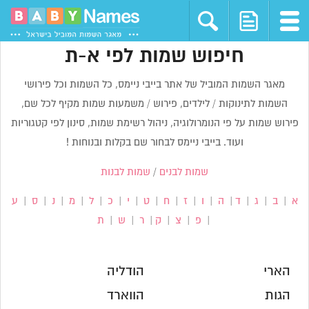
חיפוש שמות לפי א-ת
מאגר השמות המוביל של אתר בייבי ניימס, כל השמות וכל פירושי
השמות לתינוקות / לילדים, פירוש / משמעות שמות מקיף לכל שם,
פירוש שמות על פי הנומרולוגיה, ניהול רשימת שמות, סינון לפי קטגוריות
ועוד. בייבי ניימס לבחור שם בקלות ובנוחות !
שמות לבנים
/
שמות לבנות
א
|
ב
|
ג
|
ד
|
ה
|
ו
|
ז
|
ח
|
ט
|
י
|
כ
|
ל
|
מ
|
נ
|
ס
|
ע
|
פ
|
צ
|
ק
|
ר
|
ש
|
ת
הארי
הודליה
הגות
הווארד