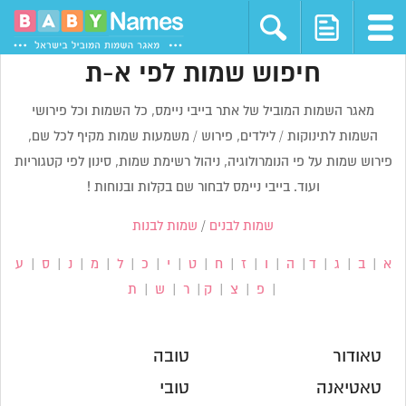
חיפוש שמות לפי א-ת
מאגר השמות המוביל של אתר בייבי ניימס, כל השמות וכל פירושי
השמות לתינוקות / לילדים, פירוש / משמעות שמות מקיף לכל שם,
פירוש שמות על פי הנומרולוגיה, ניהול רשימת שמות, סינון לפי קטגוריות
ועוד. בייבי ניימס לבחור שם בקלות ובנוחות !
שמות לבנים
/
שמות לבנות
א
|
ב
|
ג
|
ד
|
ה
|
ו
|
ז
|
ח
|
ט
|
י
|
כ
|
ל
|
מ
|
נ
|
ס
|
ע
|
פ
|
צ
|
ק
|
ר
|
ש
|
ת
טאודור
טובה
טאטיאנה
טובי