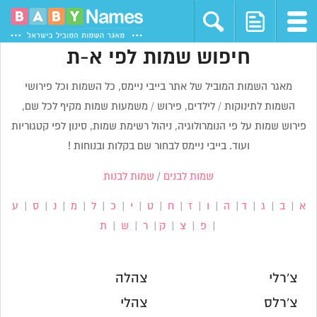
חיפוש שמות לפי א-ת
מאגר השמות המוביל של אתר בייבי ניימס, כל השמות וכל פירושי
השמות לתינוקות / לילדים, פירוש / משמעות שמות מקיף לכל שם,
פירוש שמות על פי הנומרולוגיה, ניהול רשימת שמות, סינון לפי קטגוריות
ועוד. בייבי ניימס לבחור שם בקלות ובנוחות !
שמות לבנים
/
שמות לבנות
א
|
ב
|
ג
|
ד
|
ה
|
ו
|
ז
|
ח
|
ט
|
י
|
כ
|
ל
|
מ
|
נ
|
ס
|
ע
|
פ
|
צ
|
ק
|
ר
|
ש
|
ת
צ'רלי
צהלה
צ'רלס
צהלי