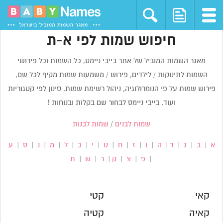
חיפוש שמות לפי א-ת
מאגר השמות המוביל של אתר בייבי ניימס, כל השמות וכל פירושי
השמות לתינוקות / לילדים, פירוש / משמעות שמות מקיף לכל שם,
פירוש שמות על פי הנומרולוגיה, ניהול רשימת שמות, סינון לפי קטגוריות
ועוד. בייבי ניימס לבחור שם בקלות ובנוחות !
שמות לבנים
/
שמות לבנות
א
|
ב
|
ג
|
ד
|
ה
|
ו
|
ז
|
ח
|
ט
|
י
|
כ
|
ל
|
מ
|
נ
|
ס
|
ע
|
פ
|
צ
|
ק
|
ר
|
ש
|
ת
קאי
קטי
קאיה
קטיה